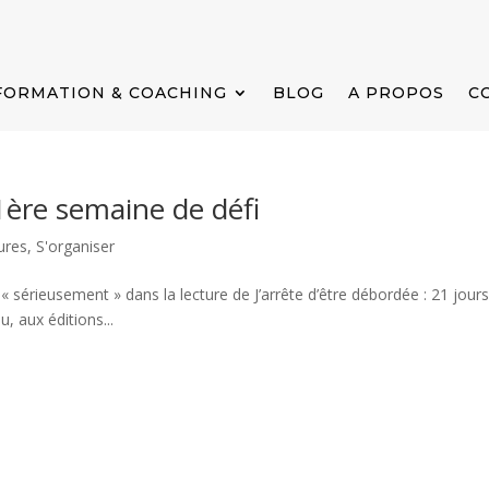
FORMATION & COACHING
BLOG
A PROPOS
C
 1ère semaine de défi
ures
,
S'organiser
« sérieusement » dans la lecture de J’arrête d’être débordée : 21 jour
 aux éditions...