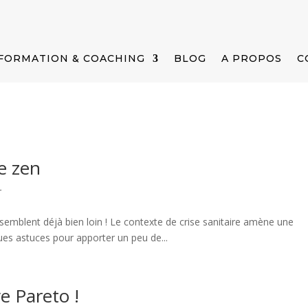
FORMATION & COACHING
BLOG
A PROPOS
C
e zen
r
semblent déjà bien loin ! Le contexte de crise sanitaire amène une
ues astuces pour apporter un peu de...
e Pareto !