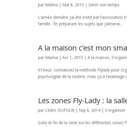
par
Marina
|
Mai 8, 2015
|
Gérer son temps
L’année dernière j’ai été invité par l’association 
famille. En préparant les sujets que j’aimerai...
A la maison c’est mon sma
par
Marina
|
Avr 1, 2015
|
A la maison
,
S'organi
01Vous connaissez la méthode Flylady pour orga
psychorigide de la routine, mais ça à l’avantage de 
Les zones Fly-Lady : la sal
par
Cédric DUFOUR
|
Sep 6, 2014
|
S'organiser
Suite et fin de la série sur les différentes zones