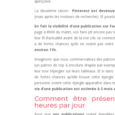
aperçoive.
La deuxième raison :
Pinterest est devenue
(mais après les moteurs de recherche). Et pourt
En fait la visibilité d’une publication sur 
page à 8h00 du matin, vos fans (et encore pas to
leur fil d’actualité avant de la voir s’ils se co
a de fortes chances qu’ils ne voient pas votre 
environ 11h.
Imaginons que vous commercialisez des patrons
(un patron de top à encolure drapée par exemple)
leur tour l’épingler sur leurs tableaux. Et si da
de fortes chances qu’elle trouve cette épingle 
personne voient cette épingle apparaître dans leu
vie d’une publication est estimée à 3 moi
Comment être présent
heures par jour
Pour que
vos publications
soient épinglées 