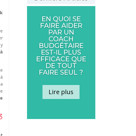
ok
EN QUOI SE
FAIRE AIDER
re
PAR UN
er
COACH
BUDGÉTAIRE
 y
EST-IL PLUS
 à
EFFICACE QUE
DE TOUT
te
FAIRE SEUL ?
 à
 a
Lire plus
te
de
3
et