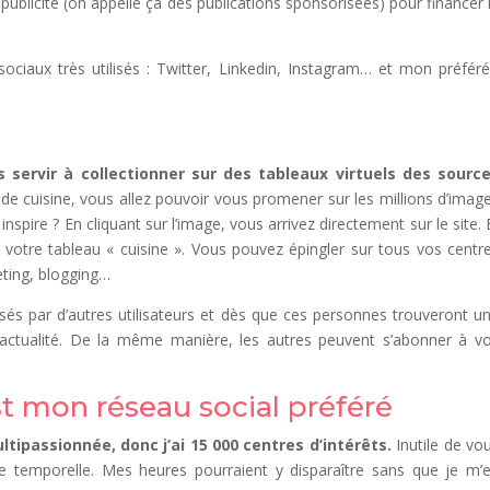
publicité (on appelle ça des publications sponsorisées) pour financer 
ociaux très utilisés : Twitter, Linkedin, Instagram… et mon préféré
s servir à collectionner sur des tableaux virtuels des sourc
 de cuisine, vous allez pouvoir vous promener sur les millions d’imag
spire ? En cliquant sur l’image, vous arrivez directement sur le site. 
 votre tableau « cuisine ». Vous pouvez épingler sur tous vos centr
keting, blogging…
és par d’autres utilisateurs et dès que ces personnes trouveront u
l d’actualité. De la même manière, les autres peuvent s’abonner à v
st mon réseau social préféré
ltipassionnée, donc j’ai 15 000 centres d’intérêts.
Inutile de vo
lle temporelle. Mes heures pourraient y disparaître sans que je m’