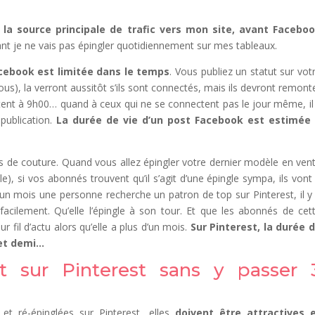
 la source principale de trafic vers mon site, avant Facebo
ant je ne vais pas épingler quotidiennement sur mes tableaux.
Facebook est limitée dans le temps
. Vous publiez un statut sur vot
us), la verront aussitôt s’ils sont connectés, mais ils devront remont
nnectent à 9h00… quand à ceux qui ne se connectent pas le jour même, il
publication.
La durée de vie d’un post Facebook est estimée
 de couture. Quand vous allez épingler votre dernier modèle en ven
, si vos abonnés trouvent qu’il s’agit d’une épingle sympa, ils vont
ns un mois une personne recherche un patron de top sur Pinterest, il y
facilement. Qu’elle l’épingle à son tour. Et que les abonnés de cet
r fil d’actu alors qu’elle a plus d’un mois.
Sur Pinterest, la durée 
s et demi…
 sur Pinterest sans y passer 
et ré-épinglées sur Pinterest, elles
doivent être attractives 