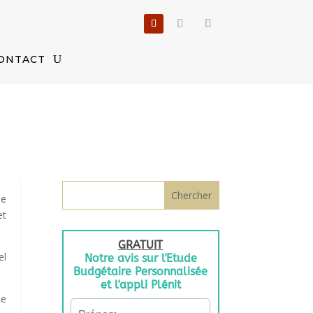
ONTACT
de
et
el
Le