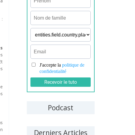
la
 :
es
es
Et
es
ne
os
Podcast
us
en
Derniers Articles