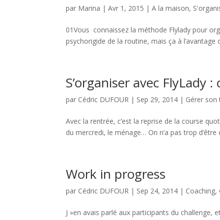
par
Marina
|
Avr 1, 2015
|
A la maison
,
S'organi
01Vous connaissez la méthode Flylady pour orga
psychorigide de la routine, mais ça à l’avantage de 
S’organiser avec FlyLady :
par
Cédric DUFOUR
|
Sep 29, 2014
|
Gérer son
Avec la rentrée, c’est la reprise de la course quotid
du mercredi, le ménage… On n’a pas trop d’être 
Work in progress
par
Cédric DUFOUR
|
Sep 24, 2014
|
Coaching
,
J »en avais parlé aux participants du challenge,