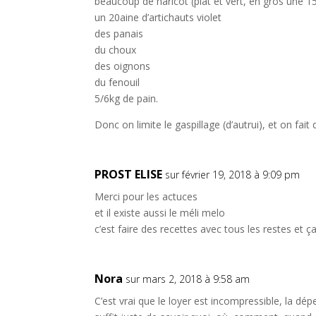
beaucoup de haricot (plat et vert, en gros une 15
un 20aine d’artichauts violet
des panais
du choux
des oignons
du fenouil
5/6kg de pain.
Donc on limite le gaspillage (d’autrui), et on fa
PROST ELISE
sur février 19, 2018 à 9:09 pm
Merci pour les actuces
et il existe aussi le méli melo
c’est faire des recettes avec tous les restes et 
Nora
sur mars 2, 2018 à 9:58 am
C’est vrai que le loyer est incompressible, la dép