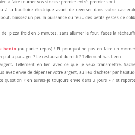
en à faire tourner vos stocks : premier entré, premier sorti.
’eau à la bouilloire électrique avant de reverser dans votre casserol
bout, baissez un peu la puissance du feu… des petits gestes de colib
de pizza froid en 5 minutes, sans allumer le four, faites la réchauff
u bento
(ou panier repas) ! Et pourquoi ne pas en faire un mome
n plat à partager ? Le restaurant du midi ? Tellement has-been
argent. Tellement en lien avec ce que je veux transmettre. Sach
s avez envie de dépenser votre argent, au lieu d’acheter par habitud
e question « en aurais-je toujours envie dans 3 jours » ? et report