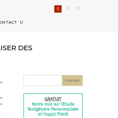
ONTACT
ISER DES
la
me
tu