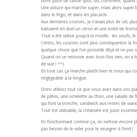
suffit juste de savoir quoi, où, comment, quand 
Une astuce qui marche super, mais alors super bi
dans le frigo, et dans les placards.
Aux dernières courses, je n’avais plus de sel, pl
battaient en duel un citron et une boite de from
Tout a été utilisé jusqu’à la moelle : les oeufs, le
Certes, les courses sont plus conséquentes la fo
quelque chose que l’on possède déjà et ne pas sa
Quand on se retrouve avec trois fois rien, on a b
de vue ! ^^)
En tout cas ça marche plutôt bien et nous qui 
négligeable à la longue.
Donc utilisez tout ce que vous avez dans vos pla
de pâtes, une omelette au thon, une salade de fr
qui font la tronche, sandwich aux restes de via
Tout est utilisable, la créativité est juste essenti
En fonctionnant comme ça, on nettoie encore plu
pas besoin de le vider pour le vinaigrer à fond !