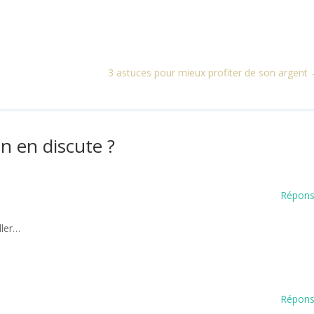
3 astuces pour mieux profiter de son argent
n en discute ?
Répon
ller…
Répon