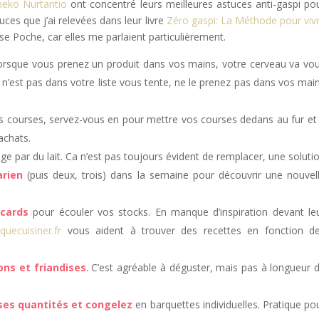
eko Nurtantio
ont concentré leurs meilleures astuces anti-gaspi po
ces que j’ai relevées dans leur livre
Zéro gaspi: La Méthode pour viv
se Poche, car elles me parlaient particulièrement.
rsque vous prenez un produit dans vos mains, votre cerveau va vo
i n’est pas dans votre liste vous tente, ne le prenez pas dans vos mai
s courses, servez-vous en pour mettre vos courses dedans au fur et
 achats.
e par du lait. Ca n’est pas toujours évident de remplacer, une soluti
arien
(puis deux, trois) dans la semaine pour découvrir une nouvel
acards
pour écouler vos stocks. En manque d’inspiration devant le
n
quecuisiner.fr
vous aident à trouver des recettes en fonction d
ons et friandises
. C’est agréable à déguster, mais pas à longueur 
ses quantités et congelez
en barquettes individuelles. Pratique po