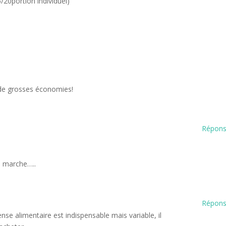
/20portion individuel)
it de grosses économies!
Répon
ça marche…..
Répon
ense alimentaire est indispensable mais variable, il