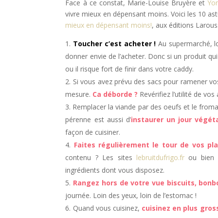
Face à ce constat, Marie-Louise Bruyère et
Yon
vivre mieux en dépensant moins. Voici les 10 astu
mieux en dépensant moins!
, aux éditions Larous
Toucher c’est acheter !
Au supermarché, lo
donner envie de l’acheter. Donc si un produit qu
ou il risque fort de finir dans votre caddy.
Si vous avez prévu des sacs pour ramener vo
mesure.
Ca déborde ?
Revérifiez l’utilité de vos
Remplacer la viande par des oeufs et le fromag
pérenne est aussi d’
instaurer un jour végét
façon de cuisiner.
Faites régulièrement le tour de vos pl
contenu ? Les sites
lebruitdufrigo.fr
ou bie
ingrédients dont vous disposez.
Rangez hors de votre vue biscuits, bonb
journée. Loin des yeux, loin de l’estomac !
Quand vous cuisinez,
cuisinez en plus gros