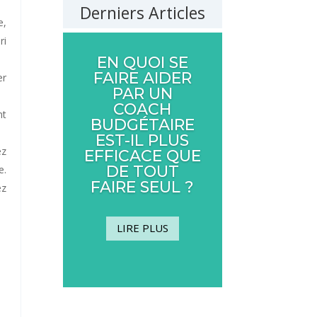
Derniers Articles
e,
ri
EN QUOI SE
FAIRE AIDER
er
PAR UN
COACH
nt
BUDGÉTAIRE
EST-IL PLUS
ez
EFFICACE QUE
DE TOUT
e.
FAIRE SEUL ?
ez
LIRE PLUS