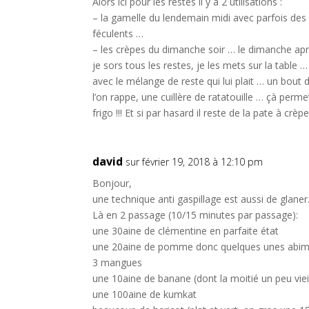
Alors ici pour les restes il y a 2 utilisations :
– la gamelle du lendemain midi avec parfois des
féculents …
– les crèpes du dimanche soir … le dimanche apr
je sors tous les restes, je les mets sur la table 
avec le mélange de reste qui lui plait … un bout
l’on rappe, une cuillère de ratatouille … çà perm
frigo !!! Et si par hasard il reste de la pate à crè
david
sur février 19, 2018 à 12:10 pm
Bonjour,
une technique anti gaspillage est aussi de glaner
Là en 2 passage (10/15 minutes par passage):
une 30aine de clémentine en parfaite état
une 20aine de pomme donc quelques unes abi
3 mangues
une 10aine de banane (dont la moitié un peu vieil
une 100aine de kumkat