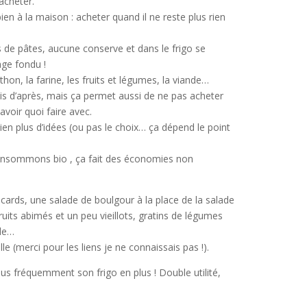
acheter.
en à la maison : acheter quand il ne reste plus rien
us de pâtes, aucune conserve et dans le frigo se
age fondu !
 thon, la farine, les fruits et légumes, la viande…
is d’après, mais ça permet aussi de ne pas acheter
voir quoi faire avec.
ien plus d’idées (ou pas le choix… ça dépend le point
consommons bio , ça fait des économies non
cards, une salade de boulgour à la place de la salade
uits abimés et un peu vieillots, gratins de légumes
nde…
elle (merci pour les liens je ne connaissais pas !).
s fréquemment son frigo en plus ! Double utilité,