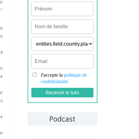
ur
re
us
ns
 à
on
le
ur
es
de
Podcast
ur