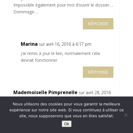
Impossible également pour moi d’ouvrir le dossier….
Dommage….
RÉPONSE
Marina
sur avril 16, 2016 à 6:17 pm
j’ai remis à jour le lien, normalement cela
devrait fonctionner
RÉPONSE
Mademoiselle Pimprenelle
sur avril 28, 2016
à 7:10 pm
Nous utilisons des cookies pour vous garantir la meilleure
Bonsoir,
expérience sur notre site web. Si vous continuez à utiliser ce
site, nous supposerons que vous en êtes satisfait.
je viens de trouver (un peu en retard…) votre super
Ok
lien, et étant un vrai panier percé (hum….) je pense