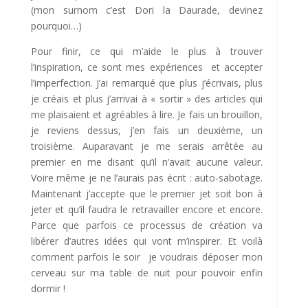
(mon surnom c’est Dori la Daurade, devinez
pourquoi…)
Pour finir, ce qui m’aide le plus à trouver
l’inspiration, ce sont mes expériences et accepter
l’imperfection. J’ai remarqué que plus j’écrivais, plus
je créais et plus j’arrivai à « sortir » des articles qui
me plaisaient et agréables à lire. Je fais un brouillon,
je reviens dessus, j’en fais un deuxième, un
troisième. Auparavant je me serais arrêtée au
premier en me disant qu’il n’avait aucune valeur.
Voire même je ne l’aurais pas écrit : auto-sabotage.
Maintenant j’accepte que le premier jet soit bon à
jeter et qu’il faudra le retravailler encore et encore.
Parce que parfois ce processus de création va
libérer d’autres idées qui vont m’inspirer. Et voilà
comment parfois le soir je voudrais déposer mon
cerveau sur ma table de nuit pour pouvoir enfin
dormir !