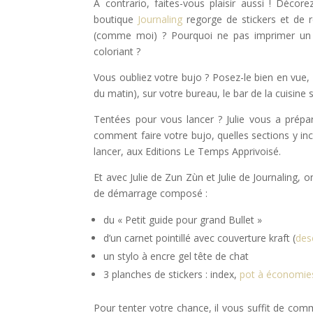
A contrario, faites-vous plaisir aussi ! Déc
boutique
Journaling
regorge de stickers et de r
(comme moi) ? Pourquoi ne pas imprimer un m
coloriant ?
Vous oubliez votre bujo ? Posez-le bien en vue, 
du matin), sur votre bureau, le bar de la cuisine
Tentées pour vous lancer ? Julie vous a prépa
comment faire votre bujo, quelles sections y in
lancer, aux Editions Le Temps Apprivoisé.
Et avec Julie de Zun Zùn et Julie de Journaling, 
de démarrage composé :
du « Petit guide pour grand Bullet »
d’un carnet pointillé avec couverture kraft (
desc
un stylo à encre gel tête de chat
3 planches de stickers : index,
pot à économie
Pour tenter votre chance, il vous suffit de comm