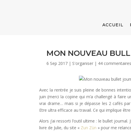
ACCUEIL
MON NOUVEAU BULL
6 Sep 2017
|
S'organiser
|
44 commentaire
Avec la rentrée je suis pleine de bonnes intenti
juin (merci la copine qui m’a challengé à faire 
vrai drame… mais si je dépasse les 2 cafés par jo
Etre ultra efficace au travail. Ce qui implique êt
Alors j’ai ressorti l’outil ultime : le bullet journa
livre de Julie, du site «
Zun Zùn
» pour me relance