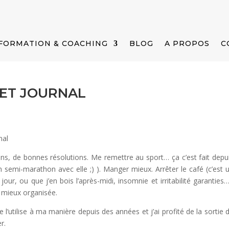
FORMATION & COACHING
BLOG
A PROPOS
C
ET JOURNAL
s
ons, de bonnes résolutions. Me remettre au sport… ça c’est fait depu
un semi-marathon avec elle ;) ). Manger mieux. Arrêter le café (c’est 
ur, ou que j’en bois l’après-midi, insomnie et irritabilité garanties…
re mieux organisée.
l. Je l’utilise à ma manière depuis des années et j’ai profité de la sortie 
r.