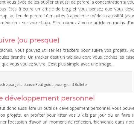
ent vous évite de les oublier et aussi de perdre la concentration si vo
ous êtes à écrire un article de blog et vous pensez que vous dev
. Hop, au lieu de perdre 10 minutes à appeler le médecin aussitôt (ava
 médecin » sur votre bujo. Et retournez à votre article en moins d’u
suivre (ou presque)
tâches, vous pouvez utiliser les trackers pour suivre vos projets, v
oulez prendre. Un tracker c’est un tableau dont vous cochez les cas
n que vous voulez suivre. C’est plus simple avec une image…
ustré par Julie dans « Petit guide pour grand Bullet »
l de développement personnel
 peut donc aussi être un outil de développement personnel. Vous pouv
s projets, en profiter pour lister vos 3 kifs par jour ou en faire 
nner l’occasion d’avoir un moment de réflexion, bienvenue dans not