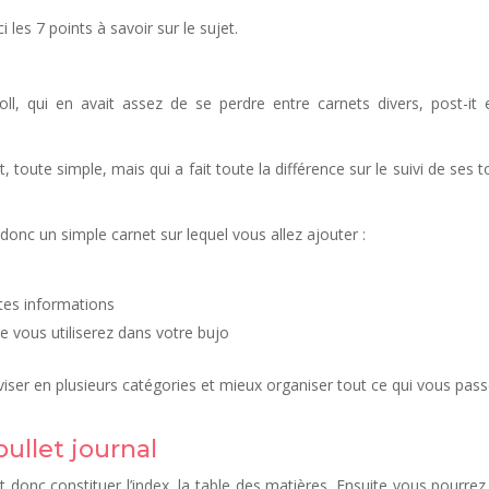
 les 7 points à savoir sur le sujet.
oll, qui en avait assez de se perdre entre carnets divers, post-it 
toute simple, mais qui a fait toute la différence sur le suivi de ses t
 donc un simple carnet sur lequel vous allez ajouter :
ntes informations
ue vous utiliserez dans votre bujo
iviser en plusieurs catégories et mieux organiser tout ce qui vous pas
bullet journal
 donc constituer l’index, la table des matières. Ensuite vous pourrez