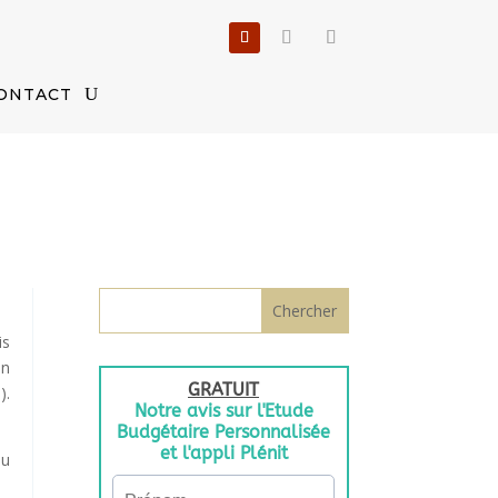
ONTACT
is
un
).
du