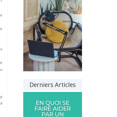
te
is
os
re
au
Derniers Articles
el
EN QUOI SE
 à
FAIRE AIDER
PAR UN