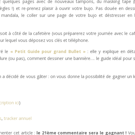
orez quelques pages avec de nouveaux tampons, du masking tape (
ègles !) et re-prenez plaisir à ouvrir votre bujo. Pas douée en dess
andala, le coller sur une page de votre bujo et déstresser en 
soit à côté de la cafetière (vous préparerez votre journée avec le ca
 sur lequel vous déposez vos clés et téléphone.
ré le
« Petit Guide pour grand Bullet »
: elle y explique en déta
clure (ou pas), comment dessiner une bannière…. le guide idéal pour 
on a décidé de vous gâter : on vous donne la possibilité de gagner un k
ription ici
)
s
,
tracker annuel
enter cet article :
le 21ème commentaire sera le gagnant !
Vou