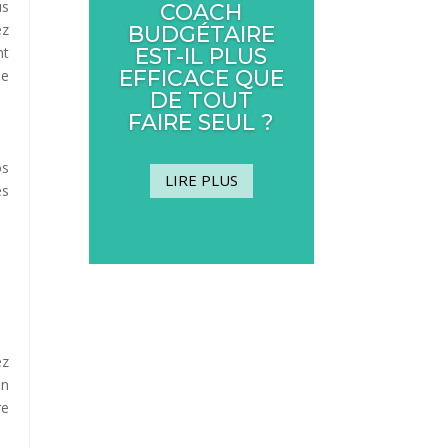
us
COACH
ez
BUDGÉTAIRE
EST-IL PLUS
nt
EFFICACE QUE
ne
DE TOUT
FAIRE SEUL ?
os
LIRE PLUS
es
ez
un
re