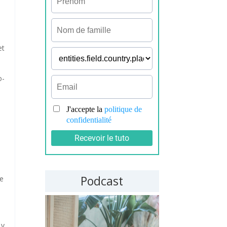
et
o-
Podcast
se
 y