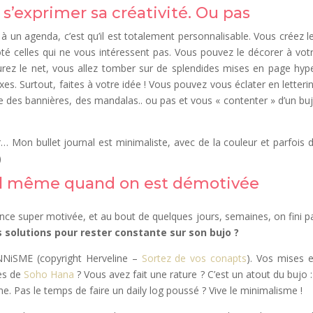
r s’exprimer sa créativité. Ou pas
 à un agenda, c’est qu’il est totalement personnalisable. Vous créez l
té celles qui ne vous intéressent pas. Vous pouvez le décorer à vot
urez le net, vous allez tomber sur de splendides mises en page hyp
es. Surtout, faites à votre idée ! Vous pouvez vous éclater en letteri
aire des bannières, des mandalas.. ou pas et vous « contenter » d’un bu
Mon bullet journal est minimaliste, avec de la couleur et parfois 
)
nal même quand on est démotivée
ence super motivée, et au bout de quelques jours, semaines, on fini p
s solutions pour rester constante sur son bujo ?
NNiSME (copyright Herveline –
Sortez de vos conapts
). Vos mises 
es de
Soho Hana
? Vous avez fait une rature ? C’est un atout du bujo : 
e. Pas le temps de faire un daily log poussé ? Vive le minimalisme !