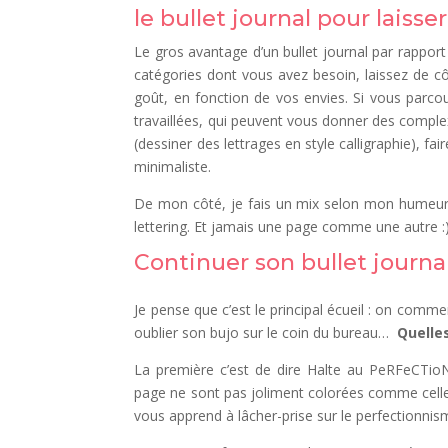
le bullet journal pour laisse
Le gros avantage d’un bullet journal par rapport
catégories dont vous avez besoin, laissez de cô
goût, en fonction de vos envies. Si vous parco
travaillées, qui peuvent vous donner des complex
(dessiner des lettrages en style calligraphie), f
minimaliste.
De mon côté, je fais un mix selon mon humeur… 
lettering. Et jamais une page comme une autre :
Continuer son bullet jour
Je pense que c’est le principal écueil : on comm
oublier son bujo sur le coin du bureau…
Quelle
La première c’est de dire Halte au PeRFeCTio
page ne sont pas joliment colorées comme cell
vous apprend à lâcher-prise sur le perfectionnism