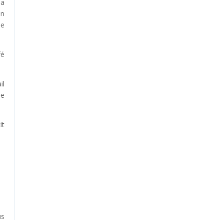
la
in
le
fé
il
se
it
s